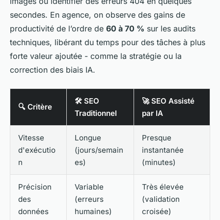
images ou identifier des erreurs 404 en quelques
secondes. En agence, on observe des gains de
productivité de l’ordre de
60 à 70 %
sur les audits
techniques, libérant du temps pour des tâches à plus
forte valeur ajoutée - comme la stratégie ou la
correction des biais IA.
🛠️ SEO
🚀 SEO Assisté
🔍 Critère
Traditionnel
par IA
Vitesse
Longue
Presque
d'exécutio
(jours/semain
instantanée
n
es)
(minutes)
Précision
Variable
Très élevée
des
(erreurs
(validation
données
humaines)
croisée)