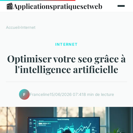
📰
Applicationspratiquesetweb
Accueil
›
Internet
INTERNET
Optimiser votre seo grâce à
l'intelligence artificielle
Franceline
15/06/2026 07:41
8 min de lecture
F