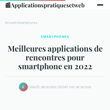
📰
Applicationspratiquesetweb
Accueil
›
Smartphones
SMARTPHONES
Meilleures applications de
rencontres pour
smartphone en 2022
Célia
20 décembre 2024
5 min de lecture
C