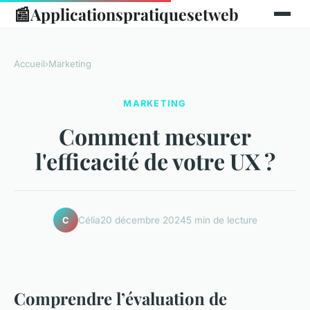
📰
Applicationspratiquesetweb
Accueil
›
Marketing
MARKETING
Comment mesurer
l'efficacité de votre UX ?
Célia
20 décembre 2024
5 min de lecture
C
Comprendre l’évaluation de